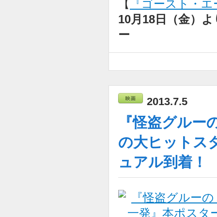
【
『ゴースト・エージ
10月18日（金）
ー
2013.7.5
『怪盗グルー
の大ヒットス
ュアル到着！