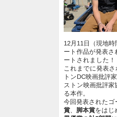
12月11日（現地
ート作品が発表さ
ートされました！
これまでに発表さ
トンDC映画批評
ストン映画批評家
る本作。
今回発表されたゴ
賞
、
脚本賞
をはじ