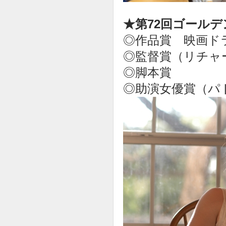
★第72回ゴール
◎作品賞 映画ド
◎監督賞（リチャ
◎脚本賞
◎助演女優賞（パ