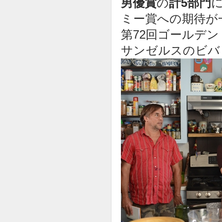
男優賞
の
計5部門
ミー賞への期待が
第72回ゴールデン
サンゼルスのビバ