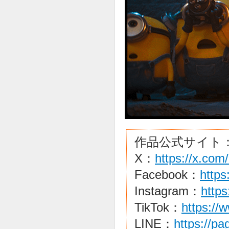
作品公式サイト
X：
https://x.com
Facebook：
https
Instagram：
https
TikTok：
https://
LINE：
https://p