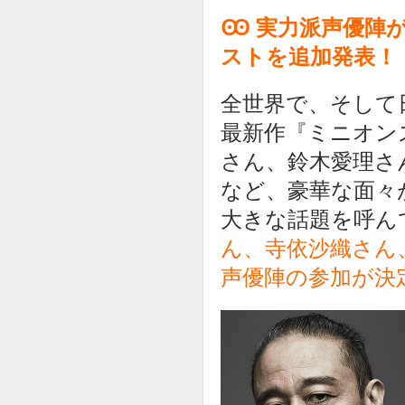
Ꙭ 実力派声優陣
ストを追加発表！
全世界で、そして
最新作『ミニオン
さん、鈴木愛理さ
など、豪華な面々
大きな話題を呼ん
ん、寺依沙織さん
声優陣の参加が決