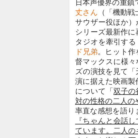
日本声優界の重鎮
丈さん
（「機動戦
サウザー役ほか）
シリーズ最新作に
タジオを牽引する
ド兄弟
。ヒット作
督マックスに様々
ズの演技を見て「
演に据えた映画製
について「
双子の
対の性格の二人の
率直な感想を語り
『ちゃんと会話し
ています。二人の