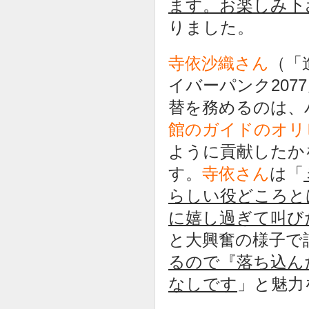
ます。お楽しみ下
りました。
寺依沙織さん
（「
イバーパンク20
替を務めるのは、
館のガイドのオリ
ように貢献したか
す。
寺依さん
は「
らしい役どころと
に嬉し過ぎて叫び
と大興奮の様子で
るので『落ち込ん
なしです
」と魅力