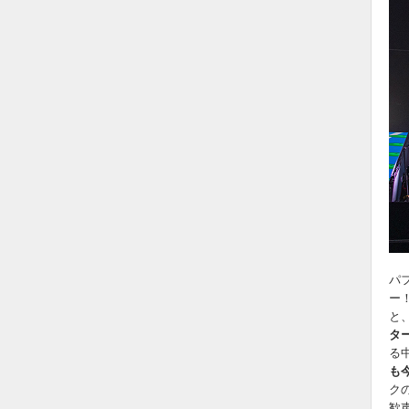
パ
ー
と
タ
る
も
ク
歓