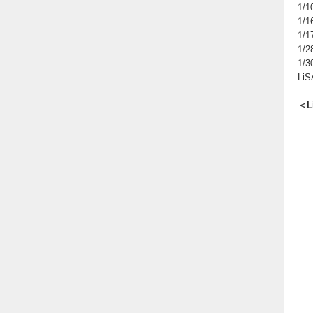
1/
1/
1/
1/
1/
Li
＜Li