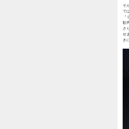
そ
で
『
歓
さ
せ
き