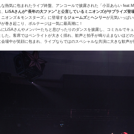
んな熱気に包まれたライブ終盤、アンコールで披露された「小豆あらい feat.MA
は、
LiSAさんが“長年の大ファン”と公言しているミニオンズがサプライズ登
ミニオンズ＆モンスターズ』に登場する
ジェームズ
と
ヘンリー
が元気いっぱい
声が巻き起こり、ボルテージは一気に最高潮に！
らにLiSAさんやメンバーたちと息ぴったりのダンスを披露し、コミカルでキ
ました。客席ではペンライトが大きく揺れ、歓声と拍手が鳴り止まないほどの
に会場中が笑顔に包まれ、ライブならではのスペシャルな共演に大きな歓声が