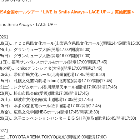
iSA全国ホールツアー「LiVE is Smile Always～LACE UP～」実施概要＞
E is Smile Always～LACE UP～
026】
/18(日)…ＹＣＣ県民文化ホール(山梨県立県民文化ホール)(開場14:45/開演15:30
/24(土)…グランキューブ大阪(開場17:00/開演18:00)
/25(日)…グランキューブ大阪(開場16:00/開演17:00)
/1(日)…福岡サンパレスホテル&ホール(開場17:00/開演17:45)
/3(火祝)…iichikoグランシアタ(大分)(開場17:00/開演17:45)
/13(金)…帯広市民文化ホール(北海道)(開場17:45/開演18:30)
/15(日)…札幌文化芸術劇場 hitaru(北海道)(開場17:00/開演17:45)
/21(土)…レクザムホール(香川県県民ホール)(開場17:00/開演17:45)
/23(月)…松山市民会館(愛媛)(開場17:00/開演17:45)
/12(土)…砺波市文化会館(富山)(開場17:00/開演17:45)
/13(日)…本多の森北電ホール(石川)(開場17:00/開演17:45)
/18(金)…広島文化学園HBGホール(開場17:45/開演18:30)
/20(日)…米子コンベンションセンター BiG SHiP(鳥取)(開場16:45/開演17:30)
027】
9(土)…TOYOTA ARENA TOKYO(東京)(開場16:00/開演17:00)