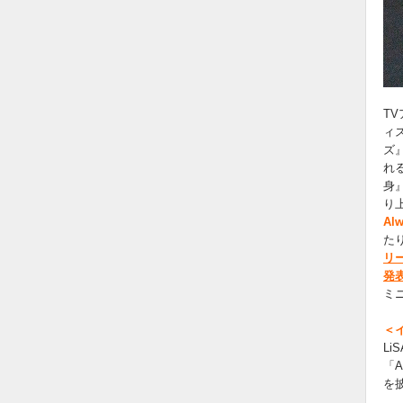
T
ィ
ズ
れ
身
り
A
た
リ
発
ミ
＜
Li
「A
を