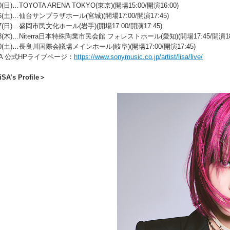
10(日)…TOYOTA ARENA TOKYO(東京)(開場15:00/開演16:00)
16(土)…仙台サンプラザホール(宮城)(開場17:00/開演17:45)
17(日)…盛岡市民文化ホール(岩手)(開場17:00/開演17:45)
28(木)…Niterra日本特殊陶業市民会館 フォレストホール(愛知)(開場17:45/開演18:
30(土)…長良川国際会議場メインホール(岐阜)(開場17:00/開演17:45)
SA 公式HPライブページ：
https://www.sonymusic.co.jp/artist/lisa/live/
SA’s Profile＞