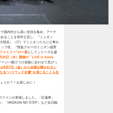
曲で国内外から高い支持を集め、アーテ
であることを長年公言し、『ミニオン
大脱走』（17）でミニオンたちに心奪わ
タッフ役、『怪盗グルーのミニオン超変
ファミリー”の一員
としてシリーズを盛
日（水）開催の「LiVE is Smile
ステージへ駆けつけ楽曲に合わせて息ぴっ
さんが8月7日（金）から全国公開されるシ
なる“ハリウッド女優”を演じることも生
しょうか？！お楽しみに！
は、多くのファンが来場しました。「紅蓮華」
ry」「HADASHi NO STEP」など全23曲