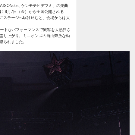
ISONdes, ケンモチヒデフミ」の楽曲
場！
8月7日（金）から全国公開される
にステージへ駆け込むと、会場からは大
ュートなパフォーマンスで観客を大熱狂さ
盛り上がり。ミニオンズの自由奔放な動
贈られました。