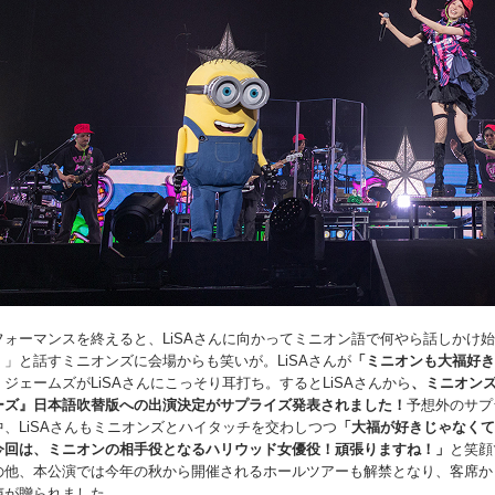
フォーマンスを終えると、LiSAさんに向かってミニオン語で何やら話しかけ
！」と話すミニオンズに会場からも笑いが。LiSAさんが
「ミニオンも大福好き
、ジェームズがLiSAさんにこっそり耳打ち。するとLiSAさんから
、ミニオン
ーズ』日本語吹替版への出演決定がサプライズ発表されました！
予想外のサプ
中、LiSAさんもミニオンズとハイタッチを交わしつつ
「大福が好きじゃなくて
今回は、ミニオンの相手役となるハリウッド女優役！頑張りますね！」
と笑顔
の他、本公演では今年の秋から開催されるホールツアーも解禁となり、客席か
声が贈られました。