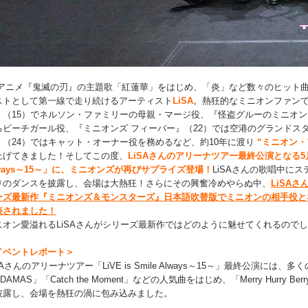
Vアニメ『鬼滅の刃』の主題歌「紅蓮華」をはじめ、「炎」など数々のヒット
ストとして第一線で走り続けるアーティスト
LiSA
。熱狂的なミニオンファン
』（15）でネルソン・ファミリーの母親・マージ役、『怪盗グルーのミニオン
るビーチガール役、『ミニオンズ フィーバー』（22）では空港のグランドス
』（24）ではキャット・オーナー役を務めるなど、約10年に渡り
“ミニオン・
上げてきました！そしてこの度、
LiSAさんのアリーナツアー最終公演となる5月20
lways～15～」に、ミニオンズが再びサプライズ登場！
LiSAさんの歌唱中に
りのダンスを披露し、会場は大熱狂！さらにその興奮冷めやらぬ中、
LiSA
ーズ最新作『ミニオンズ＆モンスターズ』日本語吹替版でミニオンの相手役と
表されました！
ニオン愛溢れるLiSAさんがシリーズ最新作ではどのように魅せてくれるので
イベントレポート＞
SAさんのアリーナツアー「LiVE is Smile Always～15～」最終公演に
DAMAS」「Catch the Moment」などの人気曲をはじめ、「Merry Hurry Ber
披露し、会場を熱狂の渦に包み込みました。