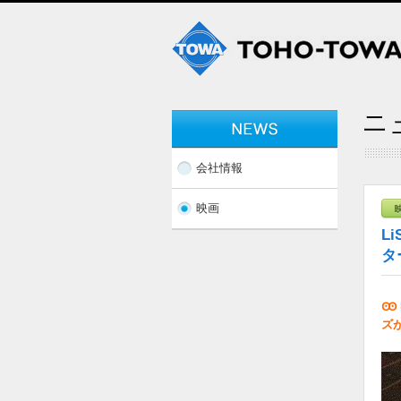
会社情報
映画
L
タ
Ꙭ 
ズ