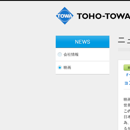
会社情報
映画
『
ョ
映
世
こ
日
為
る