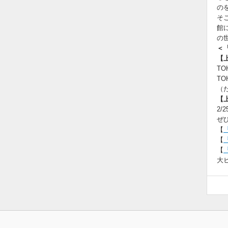
の
そ
館
の
＜
【
T
T
（た
【
2/
ぜ
【
【
【
大