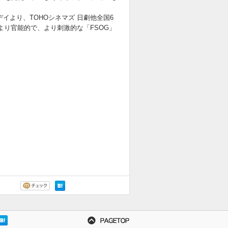
イより、TOHOシネマズ 日劇他全国6
より官能的で、より刺激的な「FSOG」
、