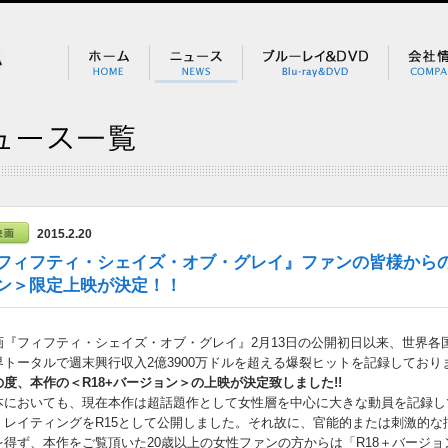
2015.2.20
フィフティ・シェイズ・オブ・グレイ』ファンの皆様からの
ン＞限定上映が決定！！
画『フィフティ・シェイズ・オブ・グレイ』2月13日の公開初日以来、世界各
界トータルで週末興行収入2億3900万ドルを超える爆裂ヒットを記録しており
の度、本作の＜R18+バージョン＞の上映が決定致しました!!
本においても、現在本作は超話題作として女性層を中心に大きな動員を記録し
、レイティングをR15として公開しました。それ故に、官能的または刺激的
を得ず、本作をご覧頂いた20歳以上の女性ファンの方からは「R18＋バージ