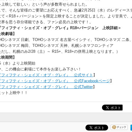
を上映して欲しい」という声が多数寄せられました。
こで、そんな皆様のご要望にお応えすべく、急遽2月25日（水）のレディースデ
にて＜R18＋バージョン＞を限定上映することが決定しました。より甘美で、
世界を思う存分堪能できる、ファン必見の上映です！。
『フィフティ・シェイズ・オブ・グレイ』R18+バージョン 上映詳細＞
上映劇場】
OHOシネマズ 日劇、TOHOシネマズ 名古屋ベイシティ、TOHOシネマズ 二条
OHOシネマズ 梅田、TOHOシネマズ 天神、札幌シネマフロンティア
だし、札幌のみ2/28（土）～ R15+、R18+の併用上映となります。）
上映期間】
25（水）より上映開始
ひ、この機会に劇場にて本作をお楽しみ下さい！
『フィフティ・シェイズ・オブ・グレイ』 公式サイト
】
『フィフティ・シェイズ・オブ・グレイ』 公式Facebookページ
】
『フィフティ・シェイズ・オブ・グレイ』 公式Twitter
】
ヒット上映中！！