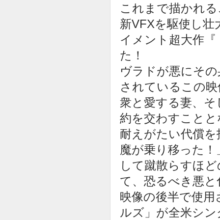
これまで描かれる
新VFXを駆使し
イメント超大作『
た！
ヴラドが悪にその
されているこの映
衆と愛する妻、そ
約を交わすことと
耐えがたい代償を
魔が乗り移った！
して蹴散らすほど
て、恐るべき悪と
映像の後半で使用
ルズ」が全米シン