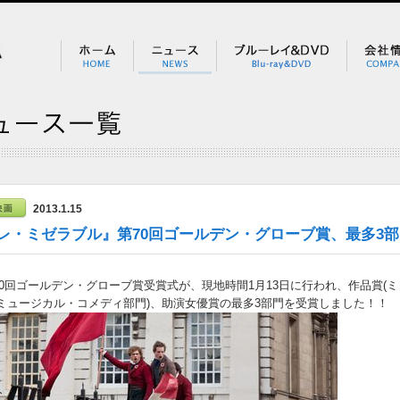
2013.1.15
レ・ミゼラブル』第70回ゴールデン・グローブ賞、最多3
70回ゴールデン・グローブ賞受賞式が、現地時間1月13日に行われ、作品賞(
(ミュージカル・コメディ部門)、助演女優賞の最多3部門を受賞しました！！