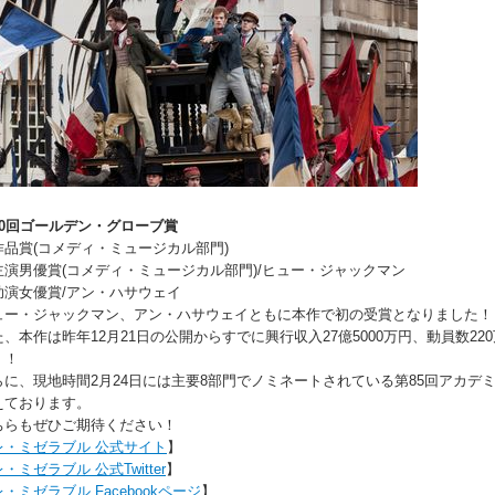
70回ゴールデン・グローブ賞
作品賞(コメディ・ミュージカル部門)
主演男優賞(コメディ・ミュージカル部門)/ヒュー・ジャックマン
助演女優賞/アン・ハサウェイ
ュー・ジャックマン、アン・ハサウェイともに本作で初の受賞となりました！
た、本作は昨年12月21日の公開からすでに興行収入27億5000万円、動員数2
！！
らに、現地時間2月24日には主要8部門でノミネートされている第85回アカデ
えております。
ちらもぜひご期待ください！
レ・ミゼラブル 公式サイト
】
レ・ミゼラブル 公式Twitter
】
レ・ミゼラブル Facebookページ
】