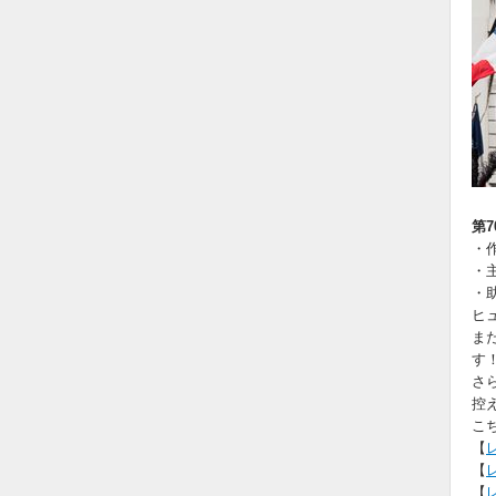
第
・
・
・
ヒ
ま
す
さ
控
こ
【
【
【