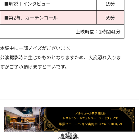
椿姫
ウルフ・ワークス
■解説＋インタビュー
19分
ジゼル
ジークフリート
■第2幕、カーテンコール
59分
魔笛
上映時間：2時間41分
本編中に一部ノイズがございます。
公演撮影時に生じたものとなりますため、大変恐れ入りま
すがご了承頂けますと幸いです。