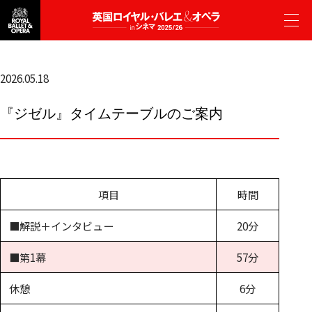
2026.05.18
『ジゼル』タイムテーブルのご案内
項目
時間
上映作品案内
■解説＋インタビュー
20分
■第1幕
57分
トスカ
リーズの結婚
ンデレラ
休憩
6分
くるみ割り人形
シーズンの再上映）