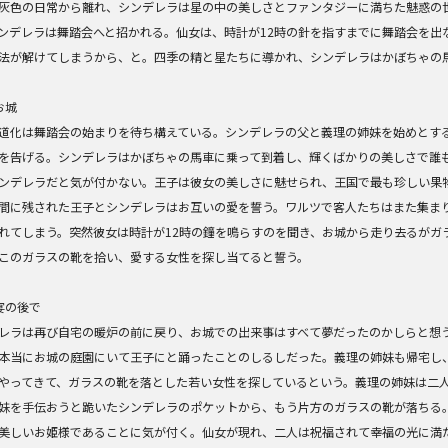
灰色の日常から離れ、シンデレラは星の中の美しさとファンタジーに満ちた魅惑の
ンデレラは舞踏会へと招かれる。仙女は、時計が12時の針を指すまでに舞踏会を出
法が解けてしまうから、と。四季の精と星たちに導かれ、シンデレラはかぼちゃの
お城
道化は舞踏会の始まりを待ち構えている。シンデレラの父と義理の姉妹を始めとす
を告げる。シンデレラはかぼちゃの馬車に乗って到着し、輝くばかりの美しさで誰
ンデレラだと気が付かない。王子は彼女の美しさに魅せられ、王国で最も珍しい果
間に残された王子とシンデレラはお互いの愛を誓う。ワルツで客人たちはまた集ま
れてしまう。突然彼女は時計が12時の鐘を鳴らすのを聞き、お城から走り去るがガ
このガラスの靴を拾い、愛する女性を探し当てると誓う。
宴の後で
レラは再び自宅の暖炉の前に戻り、お城での出来事はすべて夢だったのかしらと想
本当にお城の庭園にいて王子にと踊ったことのしるしだった。義理の姉妹も帰宅し
やってきて、ガラスの靴を落とした若い女性を探しているという。義理の姉妹は二
妹を手伝おうと跪いたシンデレラのポケットから、もう片方のガラスの靴が落ちる
美しいお姫様であることに気が付く。仙女が現れ、二人は祝福されて幸福の光に満