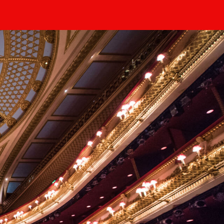
の結婚
シンデレラ
（24/25シーズンの再上
映）
ウルフ・ワークス
フリート
魔笛