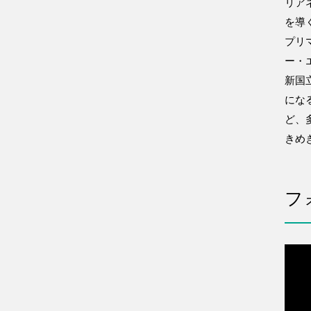
リア
を導
プリ
ー・
新国
にな
ど、
きめ
フ