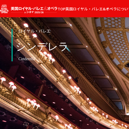
TOP
英国ロイヤル・バレエ&オペラについ
上映作品案内
ロイヤル・バレエ
シンデレラ
Cinderella