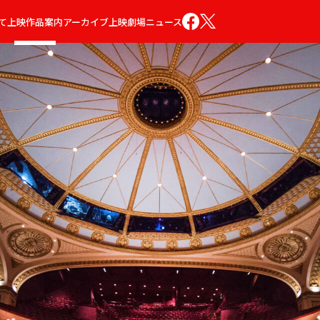
て
上映作品案内
アーカイブ
上映劇場
ニュース
トスカ
リーズ
くるみ割り人形
椿姫
ジゼル
ジーク