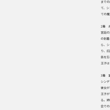
までの
て、シ
ての魔
2幕 
宮廷の
の到着
ら、シ
り、広
告を忘
王子は
3幕 
シンデ
彼女が
王子が
る。姉
会での