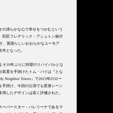
その清らかな心で幸せをつかむという
。巨匠フレデリック・アシュトン振付
クさ、英国らしいおおらかなユーモア
名作となった。
よそ10年ぶりに待望のリバイバルとな
台装置を手掛けたトム・パイは『とな
hbor Totoro』で2023年のロー
を手掛け、今回の公演でも変身シーン
多用したデザインは高く評価された。
スーパースター・バレリーナであるマ