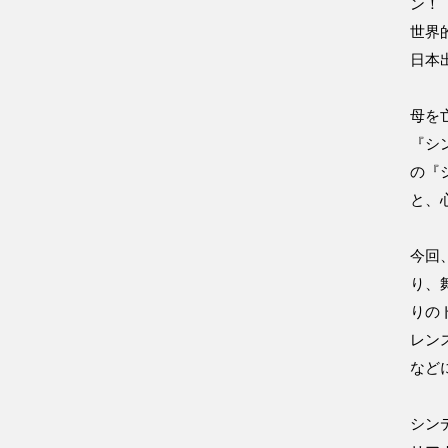
ン！
世界
日本
母を
『シ
の『
と、
今回
り、
りのト
レン
など
シン