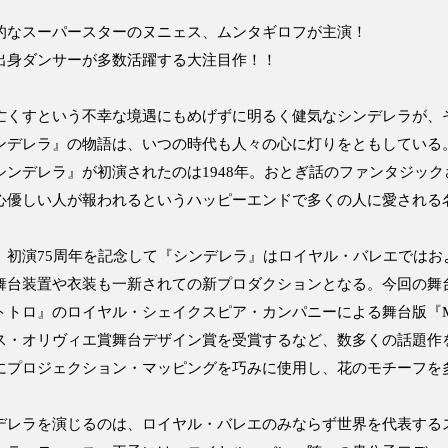
的なスーパースターのヌニェス、ムンタギロフが主演！
出身ダンサーが多数活躍する大注目作！！
亡くすという不幸な境遇にもめげずに明るく健気なシンデレラが、
ンデレラ』の物語は、いつの時代も人々の心に灯りをともしている
シンデレラ』が初演されたのは1948年。おとぎ話のファンタジッ
心優しい人が報われるというハッピーエンドで多くの人に愛される
、初演75周年を記念して『シンデレラ』はロイヤル・バレエではお
舞台装置や衣装も一新されての新プロダクションとなる。今回の舞
トロ』のロイヤル・シェイクスピア・カンパニーによる舞台版『My Neig
ス・オリヴィエ賞舞台デザイン賞を受賞するなど、数多くの話題作
にプロジェクション・マッピングを巧みに使用し、花のモチーフを
デレラを演じるのは、ロイヤル・バレエのみならず世界を代表する