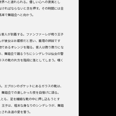
世界へと連れられる。優しい心への褒美とし
なければならないと念を押す。その時間には全
馬車で舞踏会へと向かう。
る客人が到着する。ファンファーレが鳴り王子
もが彼女はお姫様だと思い、義理の姉妹です
物であるオレンジを贈る。客人は散り散りにな
り、舞踏会で踊るうちにシンデレラは仙女の警
ラスの靴の片方を階段に落としてしまう。嘆く
う。エプロンのポケットにあるガラスの靴は、
、舞踏会での楽しかった夜を自慢げに語る。
人とも、足を繊細な靴の中に押し込もうとす
。王子は、粗末な身なりのシンデレラが、舞踏
たされ永遠の愛を誓う。