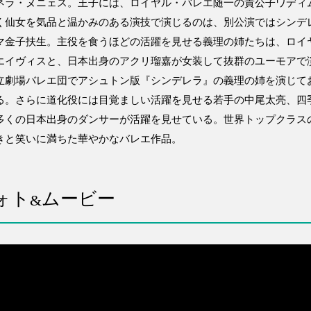
ネラ・ヌニェス。王子には、ロイヤル・バレエ随一の貴公子ワディ
く仙女を気品と温かみのある演技で演じるのは、別公演ではシンデ
マ金子扶生。主役を食うほどの活躍を見せる義理の姉たちは、ロイ
エイヴィスと、日本出身のアクリ瑠嘉が女装して抜群のユーモアで
立劇場バレエ団でアシュトン版『シンデレラ』の義理の姉を演じて
る。さらに道化役には目覚ましい活躍を見せる若手の中尾太亮、四
多くの日本出身のダンサーが活躍を見せている。世界トップクラス
きと笑いに満ちた華やかなバレエ作品。
ォト
ムービー
&