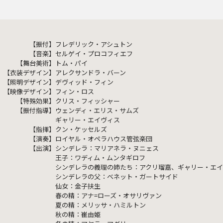
【振付】
フレデリック・アシュトン
【音楽】
セルゲイ・プロコフィエフ
【舞台美術】
トム・パイ
【衣装デザイン】
アレクサンドラ・バーン
【照明デザイン】
デヴィッド・フィン
【映像デザイン】
フィン・ロス
【特殊効果】
クリス・フィッシャー
【振付指導】
ウェンディ・エリス・サムズ
ギャリー・エイヴィス
【指揮】
クン・ケッセルズ
【演奏】
ロイヤル・オペラハウス管弦楽団
【出演】
シンデレラ：マリアネラ・ヌニェス
王子：ワディム・ムンタギロフ
シンデレラの義理の姉たち：アクリ瑠嘉、ギャリー・エ
シンデレラの父：ベネット・ガートサイド
仙女：金子扶生
春の精：アナ=ローズ・オサリヴァン
夏の精：メリッサ・ハミルトン
秋の精：崔由姫