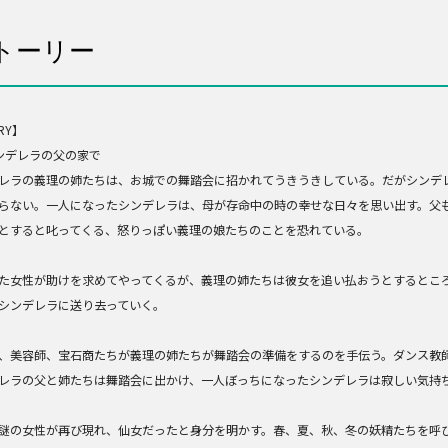
トーリー
RY】
ンデレラの父の家で
レラの義理の姉たちは、お城での舞踏会に招かれてうきうきしている。だがシンデ
らない。一人になったシンデレラは、母が存命中の時の幸せな日々を思い出す。父
とすると叱ってくる、怒りっぽい義理の娘たちのことを恐れている。
た女性が助けを求めてやってくるが、義理の姉たちは彼女を追い払おうとするとこ
シンデレラに送り去っていく。
、美容師、宝石商たちが義理の姉たちが舞踏会の準備をするのを手伝う。ダンス教
レラの父と姉たちは舞踏会に出かけ、一人ぼっちになったシンデレラは寂しい気持
謎の女性が再び現れ、仙女だったと身分を明かす。春、夏、秋、冬の妖精たちを呼