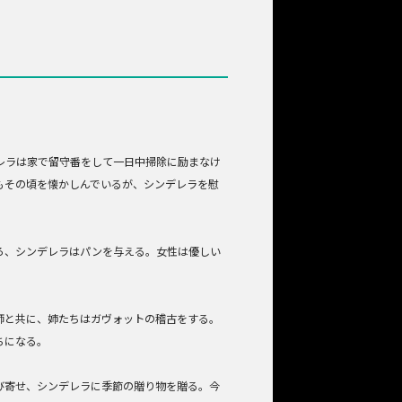
レラは家で留守番をして一日中掃除に励まなけ
もその頃を懐かしんでいるが、シンデレラを慰
ろ、シンデレラはパンを与える。女性は優しい
師と共に、姉たちはガヴォットの稽古をする。
ちになる。
び寄せ、シンデレラに季節の贈り物を贈る。今