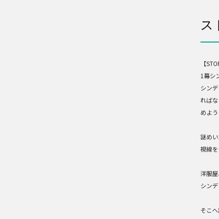
ス
【STO
1幕シ
シンデ
ればな
めよう
謎めい
視線を
洋服屋
シンデ
そこへ